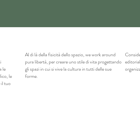
Al di là della fisicità dello spazio, we work around
Conside
i
pura libertà, per creare uno stile di vita progettando
editoria
a le
gli spazi in cui si vive la cultura in tutti delle sue
organizz
ico, le
forme.
 il tuo