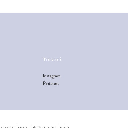
Trovaci
Instagram
Pinterest
i consulenza architettonica e culturale