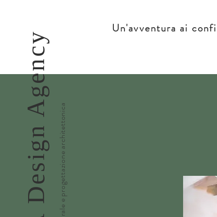
Un'avventura ai confi
Design Agency
Consulenza culturale e progettazione architettonica