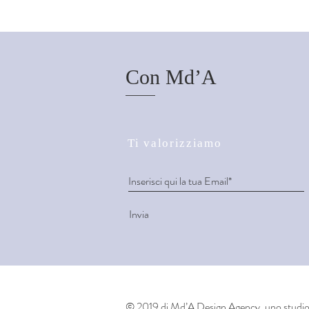
Con Md’A
Ti valorizziamo
Invia
© 2019 di Md’A Design Agency, uno studio d