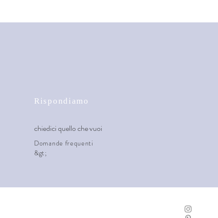
Rispondiamo
chiedici quello che vuoi
Domande frequenti
&gt;