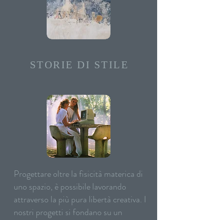
STORIE DI STILE
Progettare oltre la fisicità materica di
uno spazio, è possibile lavorando
attraverso la più pura libertà creativa. I
nostri progetti si fondano su un