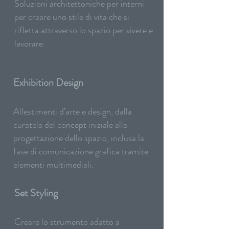
Soluzioni architettoniche per interni
per creare uno stile di vita che si
rifletta attraverso lo spazio per vivere e
lavorare.
Exhibition Design ​
Allestimenti d’arte e design, dalla
curatela del concept iniziale alla
progettazione dello spazio, inclusa la
fase di comunicazione grafica tramite
elementi multimediali.
Set Styling
Creare lo strumento adatto a