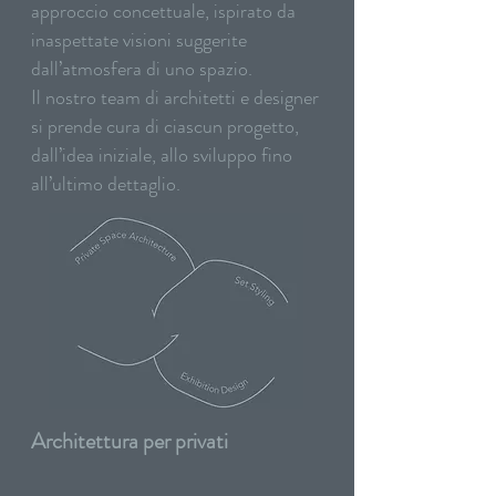
approccio concettuale, ispirato da
inaspettate visioni suggerite
dall’atmosfera di uno spazio.
Il nostro team di architetti e designer
si prende cura di ciascun progetto,
dall’idea iniziale, allo sviluppo fino
all’ultimo dettaglio.
Architettura per privati