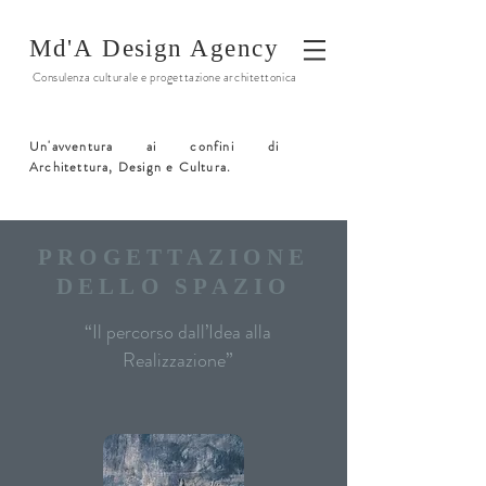
Md'A
Design Agency
Consulenza culturale e progettazione architettonica
Un'avventura ai confini di
Architettura, Design e Cultura.
PROGETTAZIONE
DELLO SPAZIO
“Il percorso dall’Idea alla
Realizzazione”